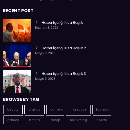
RECENT POST
Haber İçeriği Kısa Başlık
Haziran 3, 2023
Haber İçeriği Kısa Başlık 2
Mayıs 9, 2023
Haber İçeriği Kısa Başlık 3
Mayıs 9, 2023
BROWSE BY TAG
beauty
brands
camera
creative
fashion
games
health
laptop
marketing
sports