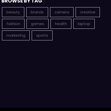
BROWSE BY TAG
beauty
brands
camera
creative
fashion
games
health
laptop
marketing
sports