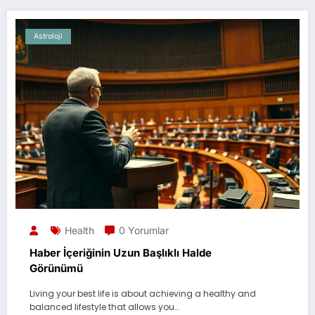
Astroloji
Health
0 Yorumlar
Haber İçeriğinin Uzun Başlıklı Halde
Görünümü
Living your best life is about achieving a healthy and
balanced lifestyle that allows you…