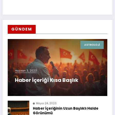
GÜNDEM
ASTROLOJI
Haziran 3, 2023
Haber İçeriği Kısa Başlık
Mayıs 24, 2023
Haber İçeriğinin Uzun Başlıklı Halde
Görünümü